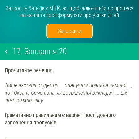
Запросіть батьків у МійКлас, щоб включити їх до процесу
навчання та проінформувати про успіхи дітей.
Запросити
17.
Завдання 20
Прочитайте речення.
Лише частина студентів ... опанувати правила вимови ...,
хоч Оксана Семенівна, як досвідчений викладач, ... цій
темі чимало часу.
Граматично правильним є варіант послідовного
заповнення пропусків