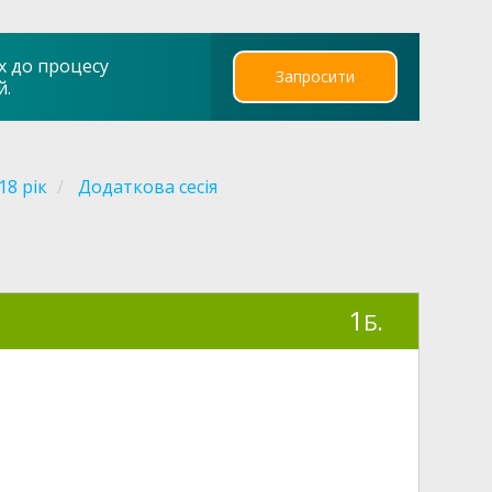
х до процесу
Запросити
й.
18 рік
Додаткова сесія
1
Б.