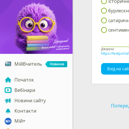
історичн
бурлескн
сатирич
сентимен
Джерела:
https://testporta
МійВчитель
Вхід на сай
Початок
Вебінари
Новини сайту
Попере
Контакти
Мій+