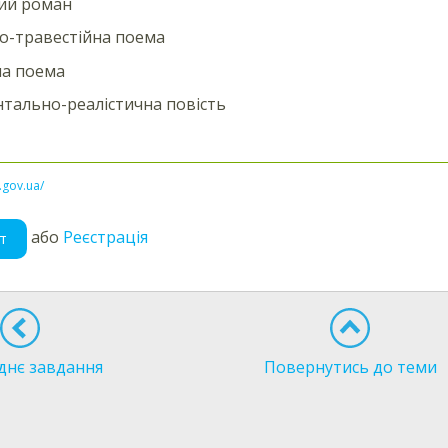
ий роман
о-травестійна поема
на поема
тально-реалістична повість
l.gov.ua/
або
Реєстрація
т
днє завдання
Повернутись до теми