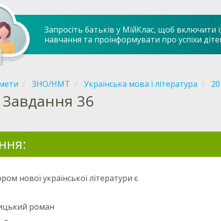
Запросіть батьків у МійКлас, щоб включити ї
навчання та проінформувати про успіхи діте
мети
ЗНО/НМТ
Українська мова і література
20
Завдання 36
ння:
ом нової української літератури є
ицький роман