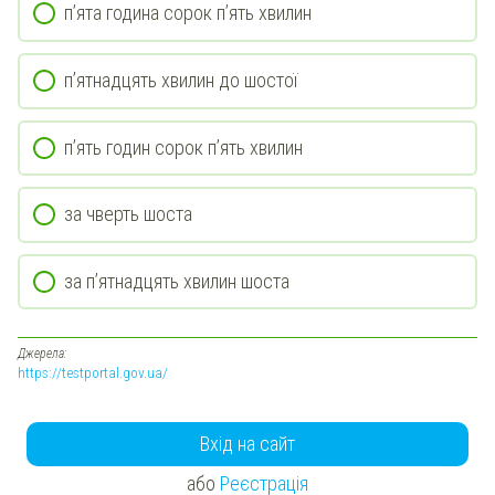
п’ята година сорок п’ять хвилин
п’ятнадцять хвилин до шостої
п’ять годин сорок п’ять хвилин
за чверть шоста
за п’ятнадцять хвилин шоста
Джерела:
https://testportal.gov.ua/
Вхід на сайт
або
Реєстрація