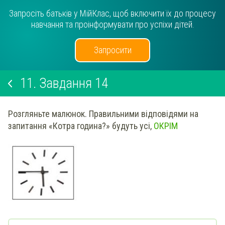
Запросіть батьків у МійКлас, щоб включити їх до процесу
навчання та проінформувати про успіхи дітей.
Запросити
11.
Завдання 14
Розгляньте малюнок. Правильними відповідями на
запитання «Котра година?» будуть усі,
ОКРІМ