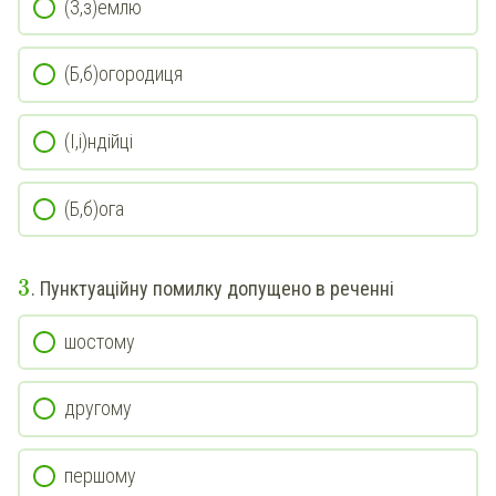
(З,з)емлю
(Б,б)огородиця
(І,і)ндійці
(Б,б)ога
3
. Пунктуаційну помилку допущено в реченні
шостому
другому
першому