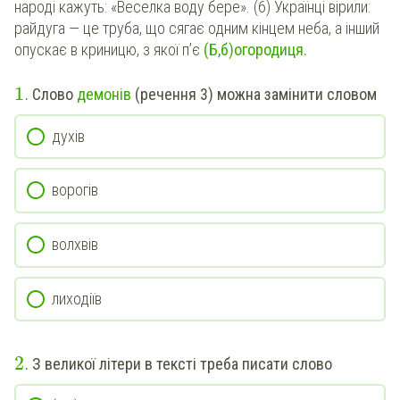
народі кажуть: «Веселка воду бере». (6) Українці вірили:
райдуга — це труба, що сягає одним кінцем неба, а інший
опускає в криницю, з якої п’є
(Б,б)огородиця.
1
. Слово
демонів
(речення 3) можна замінити словом
духів
ворогів
волхвів
лиходіїв
2
. З великої літери в тексті треба писати слово