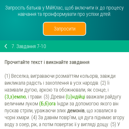
Запросіть батьків у МійКлас, щоб включити їх до процесу
навчання та проінформувати про успіхи дітей.
Запросити
7.
Завдання 7-10
Прочитайте текст і виконайте завдання
(1) Веселка, виграваючи розмаїттям кольорів, завжди
викликала радість і захоплення в усіх народів. (2) Її
називали дугою, аркою та обожнювали, як сонце, і
(З,з)емлю
, і трави. (3) Древні
(І,і)ндійці
вважали райдугу
величним луком
(Б,б)ога
Індри за допомогою якого він
пускав стріли, уражаючи злих
демонів
, що ховалися в
чорні хмари. (4) За давнім повір’ям, ця дуга піднімає вгору
воду з озер, рік, а потім повертає її у вигляді дощу. (5) У