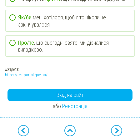
Як/би
мені хотілося, щоб літо ніколи не
закінчувалося!
Про/те
, що сьогодні свято, ми дізналися
випадково.
Джерела:
https://testportal.gov.ua/
Вхід на сайт
або
Реєстрація