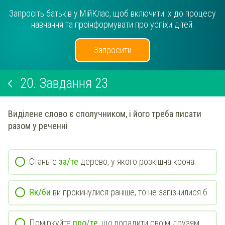
Запросіть батьків у МійКлас, щоб включити їх до процесу
навчання та проінформувати про успіхи дітей.
Запросити
20.
Завдання 23
Виділене слово є сполучником, і його треба писати
разом у реченні
Станьте
за/те
дерево, у якого розкішна крона.
Як/би
ви прокинулися раніше, то не запізнилися б.
Поміркуйте
про/те
, що порадити своїм друзям.