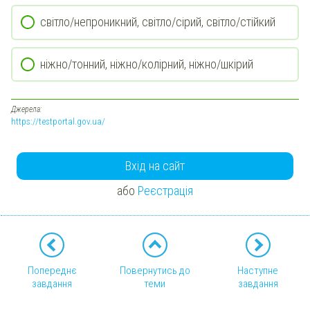
світло/непроникний, світло/сірий, світло/стійкий
ніжно/тонний, ніжно/колірний, ніжно/шкірий
Джерела:
https://testportal.gov.ua/
Вхід на сайт
або
Реєстрація
Попереднє
Повернутись до
Наступне
завдання
теми
завдання