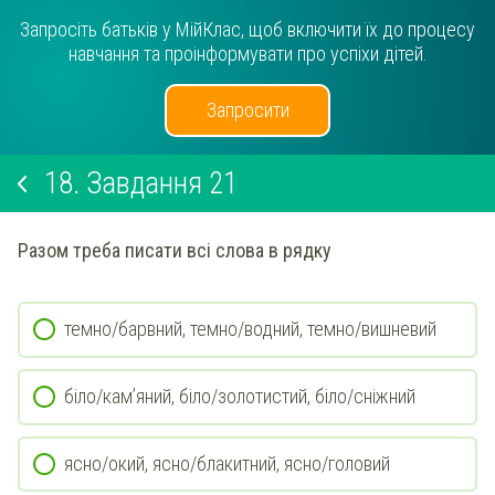
Запросіть батьків у МійКлас, щоб включити їх до процесу
навчання та проінформувати про успіхи дітей.
Запросити
18.
Завдання 21
Разом треба писати всі слова в рядку
темно/барвний, темно/водний, темно/вишневий
біло/кам’яний, біло/золотистий, біло/сніжний
ясно/окий, ясно/блакитний, ясно/головий