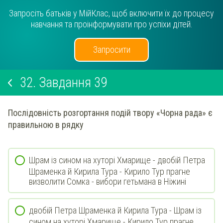
Запросіть батьків у МійКлас, щоб включити їх до процесу
навчання та проінформувати про успіхи дітей.
Запросити
32.
Завдання 39
Послідовність розгортання подій твору «Чорна рада» є
правильною в рядку
Шрам із сином на хуторі Хмарище - двобій Петра
Шраменка й Кирила Тура - Кирило Тур прагне
визволити Сомка - вибори гетьмана в Ніжині
двобій Петра Шраменка й Кирила Тура - Шрам із
сином на хуторі Хмарище - Кирило Тур прагне