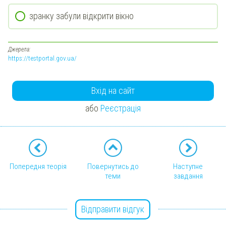
зранку забули відкрити вікно
Джерела:
https://testportal.gov.ua/
Вхід на сайт
або
Реєстрація
Попередня теорія
Повернутись до
Наступне
теми
завдання
Відправити відгук