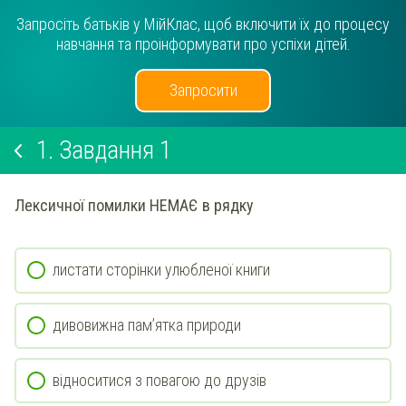
Запросіть батьків у МійКлас, щоб включити їх до процесу
навчання та проінформувати про успіхи дітей.
Запросити
1.
Завдання 1
Лексичної помилки НЕМАЄ в рядку
листати сторінки улюбленої книги
дивовижна пам’ятка природи
відноситися з повагою до друзів