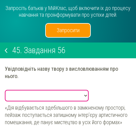
Запросіть батьків у МійКлас, щоб включити їх до процесу
навчання та проінформувати про успіхи дітей.
Запросити
45.
Завдання 56
Увідповідніть назву твору з висловлюванням про
нього.
«Дія відбувається здебільшого в замкненому просторі,
пейзаж поступається затишному інтер’єру артистичного
помешкання, де панує мистецтво в усіх його формах»