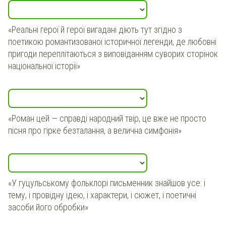
«Реальні герої й герої вигадані діють тут згідно з
поетикою романтизованої історичної легенди, де любовні
пригоди переплітаються з виповіданням суворих сторінок
національної історії»
«Роман цей — справді народний твір, це вже не просто
пісня про гірке безталання, а велична симфонія»
«У гуцульському фольклорі письменник знайшов усе: і
тему, і провідну ідею, і характери, і сюжет, і поетичні
засоби його обробки»