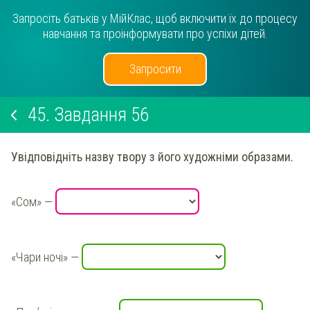
Запросіть батьків у МійКлас, щоб включити їх до процесу
навчання та проінформувати про успіхи дітей.
Запросити
45.
Завдання 56
Увідповідніть назву твору з його художніми образами.
«Сом» —
«Чари ночі» —