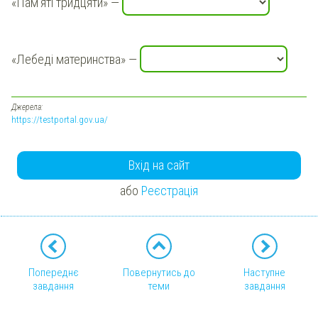
«Пам’яті тридцяти» —
«Лебеді материнства» —
Джерела:
https://testportal.gov.ua/
Вхід на сайт
або
Реєстрація
Попереднє
Повернутись до
Наступне
завдання
теми
завдання