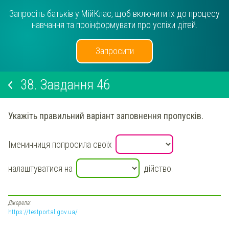
Запросіть батьків у МійКлас, щоб включити їх до процесу
навчання та проінформувати про успіхи дітей.
Запросити
38.
Завдання 46
Укажіть правильний варіант заповнення пропусків.
Іменинниця попросила своїх
налаштуватися на
дійство.
Джерела:
https://testportal.gov.ua/