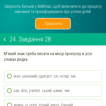
Запросіть батьків у МійКлас, щоб включити їх до процесу
навчання та проінформувати про успіхи дітей.
Запросити
24.
Завдання 28
М'який знак треба писати на місці пропуску в усіх
словах рядка
жен..шеневий, одягаєт..ся, чотир..ма
кан..йон, учител..ський, камін..чик
жмен..ці, порт..єрний, виріз..блений