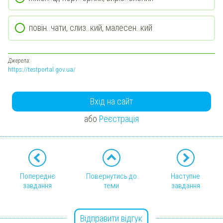
повін..чати, слиз..кий, малесен..кий
Джерела:
https://testportal.gov.ua/
Вхід на сайт
або
Реєстрація
Попереднє
Повернутись до
Наступне
завдання
теми
завдання
Відправити відгук