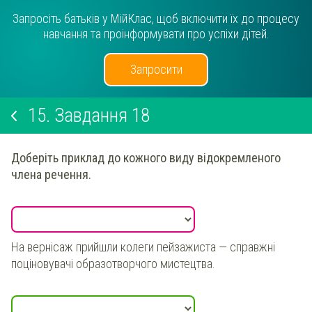
Запросіть батьків у МійКлас, щоб включити їх до процесу
навчання та проінформувати про успіхи дітей.
Запросити
15.
Завдання 18
Доберіть приклад до кожного виду відокремленого
члена речення.
На вернісаж прийшли колеги пейзажиста — справжні
поціновувачі образотворчого мистецтва.