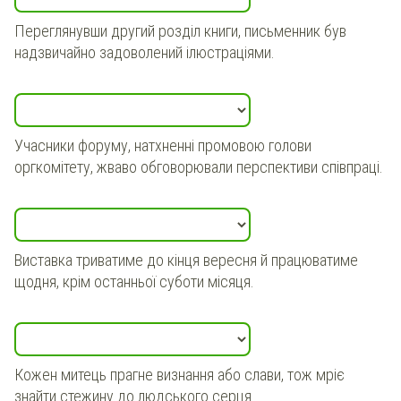
Переглянувши другий розділ книги, письменник був
надзвичайно задоволений ілюстраціями.
Учасники форуму, натхненні промовою голови
оргкомітету, жваво обговорювали перспективи співпраці.
Виставка триватиме до кінця вересня й працюватиме
щодня, крім останньої суботи місяця.
Кожен митець прагне визнання або слави, тож мріє
знайти стежину до людського серця.