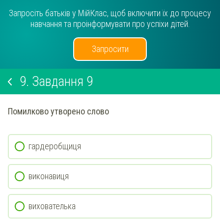
Запросіть батьків у МійКлас, щоб включити їх до процесу
навчання та проінформувати про успіхи дітей.
Запросити
9.
Завдання 9
Помилково утворено слово
гардеробщиця
виконавиця
вихователька