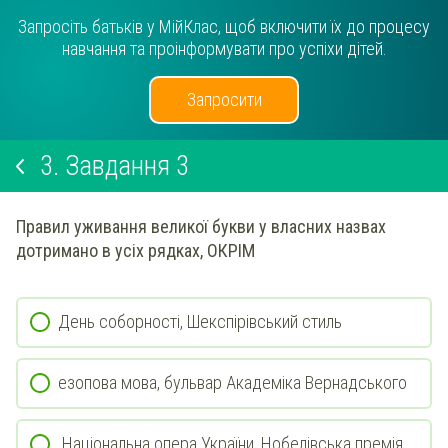
Запросіть батьків у МійКлас, щоб включити їх до процесу
навчання та проінформувати про успіхи дітей.
Запросити
3.
Завдання 3
Правил уживання великої букви у власних назвах
дотримано в усіх рядках, ОКРІМ
День соборності, Шекспірівський стиль
езопова мова, бульвар Академіка Вернадського
Національна опера України, Нобелівська премія