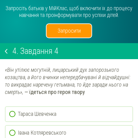
Запросіть батьків у МійКлас, щоб включити їх до процесу
навчання та проінформувати про успіхи дітей.
Запросити
4.
Завдання 4
«Він утілює могутній, лицарський дух запорозького
козацтва, а його вчинки непередбачувані й відчайдушні:
то викрадає наречену гетьмана, то йде заради нього на
смерть»,
—
їдеться про героя твору
Тараса Шевченка
Івана Котляревського