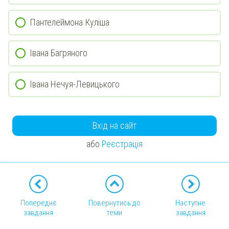
Пантелеймона Куліша
Івана Багряного
Івана Нечуя-Левицького
Вхід на сайт
або
Реєстрація
Попереднє
Повернутись до
Наступне
завдання
теми
завдання