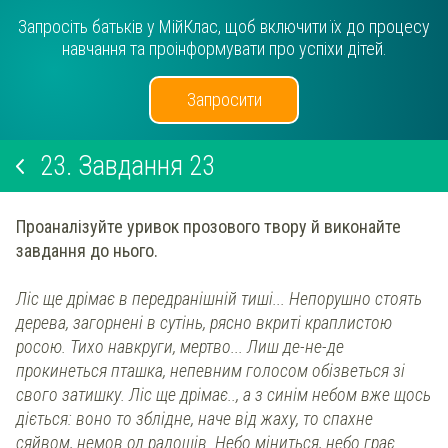
Запросіть батьків у МійКлас, щоб включити їх до процесу
навчання та проінформувати про успіхи дітей.
Запросити
23.
Завдання 23
Проаналізуйте уривок прозового твору й виконайте
завдання до нього.
Ліс ще дрімає в передранішній тиші... Непорушно стоять
дерева, загорнені в сутінь, рясно вкриті краплистою
росою. Тихо навкруги, мертво... Лиш де-не-де
прокинеться пташка, непевним голосом обізветься зі
свого затишку. Ліс ще дрімає.., а з синім небом вже щось
діється: воно то зблідне, наче від жаху, то спахне
сяйвом, немов од радощів. Небо міниться, небо грає