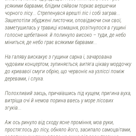
усякими барвами, блідим сяйвом торкає вершечки
чорного лісу... Стрепенувся врешті ліс і собі заграв...
Зашепотіли збуджені листочки, оповідаючи сни свої,
заметушилась у травиці комашня, розітнулося в гущині
голосне щебетання. й полинуло високо – туди, де небо
міниться, де небо грає всякими барвами...
На галяву вискакує з гущини сарна і, зачарована
чудовим концертом, зупиняється, витяга цікаву мордочку
до кривавої смуги обрію, що червоніє на узліссі поміж
деревами, і слуха.
Полохливий заєць, причаївшись під кущем, пригина вуха,
витріща очі й немов порина ввесь у море лісових
згуків...
Аж ось ринуло від сходу ясне проміння, мов руки,
простяглось до лісу, обняло його, засипало самоцвітами,