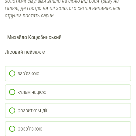
золотими смугами впало на синю від роси траву на
галяві, де гостро на тлі золотого світла випинається
струнка постать сарни...
Михайло Коцюбинський
Лісовий пейзаж є
зав'язкою
кульмінацією
розвитком дії
розв'язкою