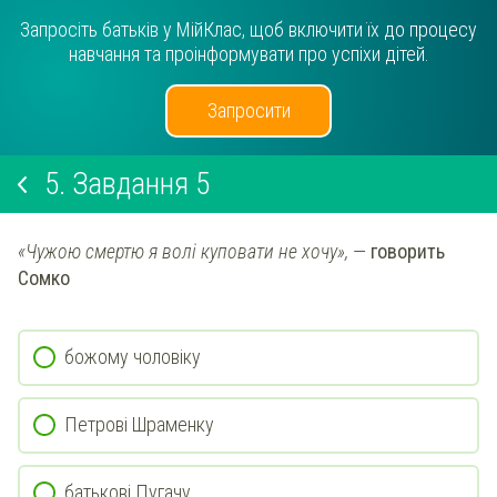
Запросіть батьків у МійКлас, щоб включити їх до процесу
навчання та проінформувати про успіхи дітей.
Запросити
5.
Завдання 5
«Чужою смертю я волі куповати не хочу»,
—
говорить
Сомко
божому чоловіку
Петрові Шраменку
батькові Пугачу