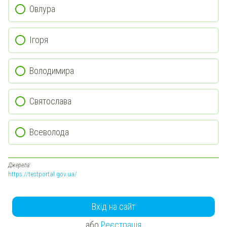
Овлура
Ігоря
Володимира
Святослава
Всеволода
Джерела:
https://testportal.gov.ua/
Вхід на сайт
або
Реєстрація