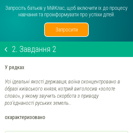
Запросіть батьків у МійКлас, щоб включити їх до процесу
навчання та проінформувати про успіхи дітей.
Запросити
2.
Завдання 2
У рядках
Усі ідеальні якості державця, воїна сконцентровано в
óбразі київського князя, котрий виголосив «золоте
слово», у якому звучить скорбота з приводу
роз’єднаності руських земель…
охарактеризовано