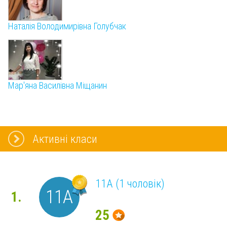
Наталія Володимирівна Голубчак
Мар'яна Василівна Міщанин
Активні класи
11А (1 чоловік)
11А
1.
25