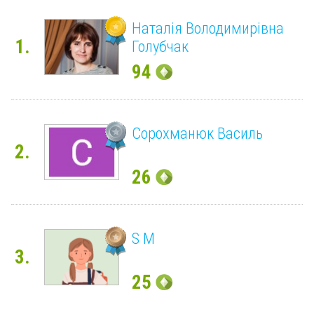
Наталія Володимирівна
1.
Голубчак
94
Сорохманюк Василь
2.
26
S M
3.
25