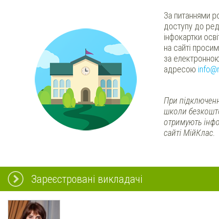
За питаннями р
доступу до ред
інфокартки осв
на сайті проси
за електронно
адресою
info@
При підключенн
школи безкошт
отримують інфо
сайті МійКлас.
Зареєстровані викладачі