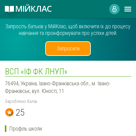
Запросіть батьків у МійКлас, щоб включити їх до процесу
навчання та проінформувати про успіхи дітей.
Запросити
ВСП «ІФ ФК ЛНУП»
76494, Україна, Івано-Франківська обл., м. Івано-
Франківськ, вул. Юності, 11
Зароблено балів:
25
Профіль школи