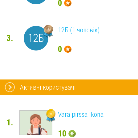
0
12Б (1 чоловік)
12Б
3.
0
Активні користувачі
Vara pirssa Ikona
1.
10