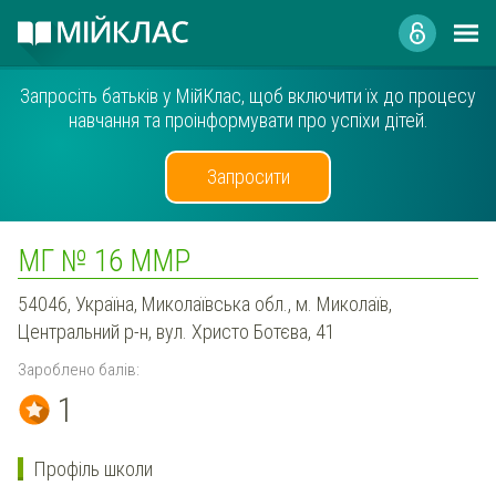
Запросіть батьків у МійКлас, щоб включити їх до процесу
навчання та проінформувати про успіхи дітей.
Запросити
МГ № 16 ММР
54046, Україна, Миколаївська обл., м. Миколаїв,
Центральний р-н, вул. Христо Ботєва, 41
Зароблено балів:
1
Профіль школи