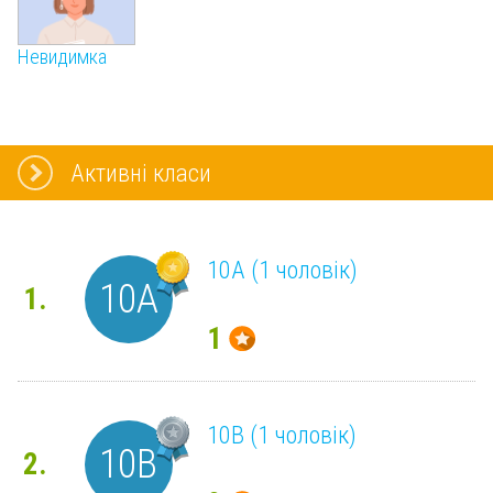
Невидимка
Активні класи
10А (1 чоловік)
10А
1.
1
10В (1 чоловік)
10В
2.