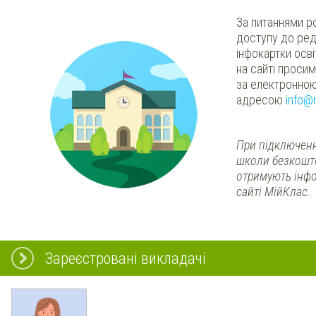
За питаннями р
доступу до ред
інфокартки осв
на сайті проси
за електронно
адресою
info@
При підключенн
школи безкошт
отримують інфо
сайті МійКлас.
Зареєстровані викладачі