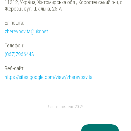
11312, Україна, Житомирська обл., Коростенський р-н, с.
Жеревці, вул. Шкільна, 25-А
Ел.пошта:
zherevosvita@ukr.net
Телефон:
(067)7966443
Веб-сайт:
https://sites.google.com/view/zherevosvita
Дані оновлені:
20:24