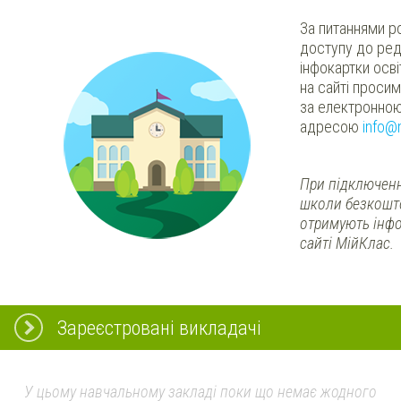
За питаннями р
доступу до ред
інфокартки осв
на сайті проси
за електронно
адресою
info@
При підключенн
школи безкошт
отримують інфо
сайті МійКлас.
Зареєстровані викладачі
У цьому навчальному закладі поки що немає жодного