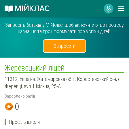
Запросіть батьків у МійКлас, щоб включити їх до процесу
навчання та проінформувати про успіхи дітей.
Запросити
Жеревецький ліцей
11312, Україна, Житомирська обл., Коростенський р-н, с.
Жеревці, вул. Шкільна, 25-А
Зароблено балів:
0
Профіль школи