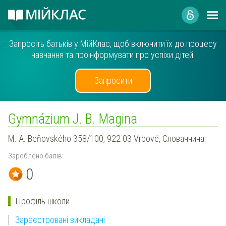
Запросіть батьків у МійКлас, щоб включити їх до процесу
навчання та проінформувати про успіхи дітей.
Запросити
Gymnázium J. B. Magina
M. A. Beňovského 358/100, 922 03 Vrbové, Словаччина
Зароблено балів:
0
Профіль школи
Зареєстровані викладачі