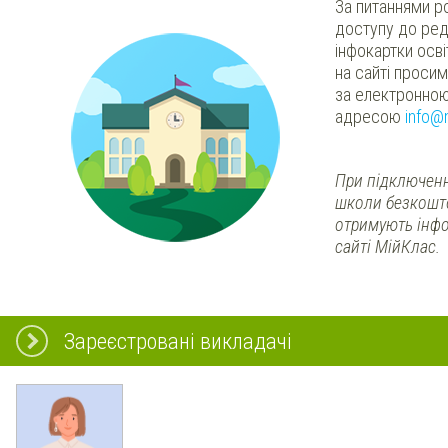
За питаннями р
доступу до ред
інфокартки осв
на сайті проси
за електронно
адресою
info@
При підключенн
школи безкошт
отримують інфо
сайті МійКлас.
Зареєстровані викладачі