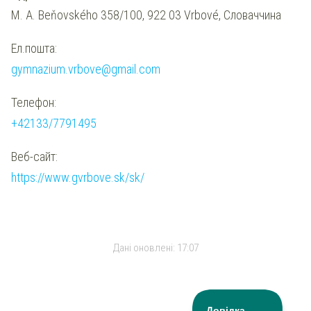
M. A. Beňovského 358/100, 922 03 Vrbové, Словаччина
Ел.пошта:
gymnazium.vrbove@gmail.com
Телефон:
+42133/7791495
Веб-сайт:
https://www.gvrbove.sk/sk/
Дані оновлені:
17:07