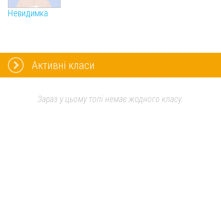
Невидимка
Активні класи
Зараз у цьому топі немає жодного класу.