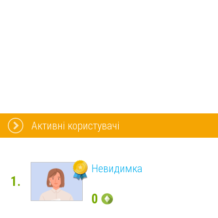
Активні користувачі
Невидимка
1.
0