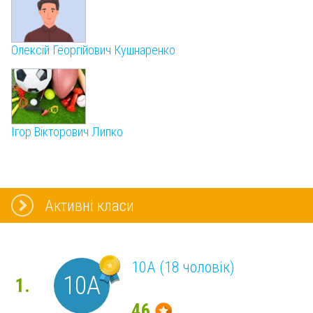
Олексій Георгійович Кушнаренко
Ігор Вікторович Липко
Активні класи
10А (18 чоловік)
10А
1.
46