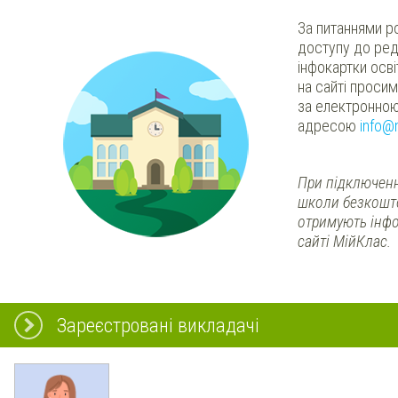
За питаннями р
доступу до ред
інфокартки осв
на сайті проси
за електронно
адресою
info@
При підключенн
школи безкошт
отримують інфо
сайті МійКлас.
Зареєстровані викладачі