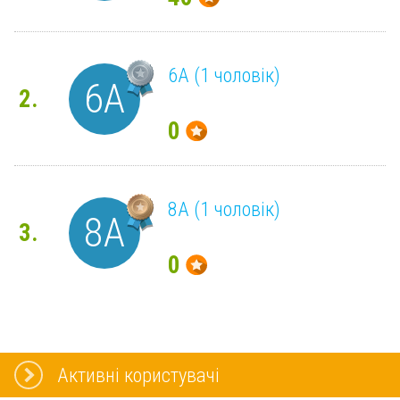
6А (1 чоловік)
6А
2.
0
8A (1 чоловік)
8A
3.
0
Активні користувачі