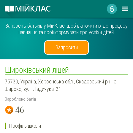
Запросіть батьків у МійКлас, щоб включити їх до процесу
навчання та проінформувати про успіхи дітей.
Запросити
Широківський ліцей
75730, Україна, Херсонська обл., Скадовський р-н, с.
Широке, вул. Ладичука, 31
Зароблено балів:
46
Профіль школи