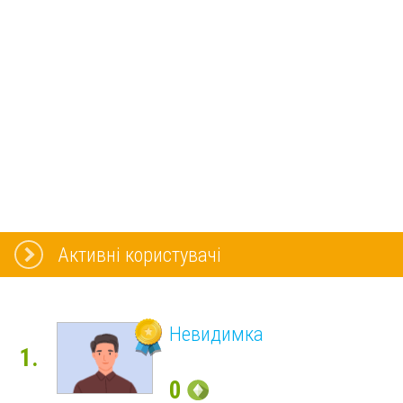
Активні користувачі
Невидимка
1.
0