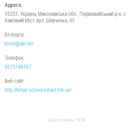
Адреса:
55231, Україна, Миколаївська обл., Первомайський р-н, с.
Кам'яний Міст, вул. Шевченка, 45
Ел.пошта:
kmist@ukr.net
Телефон:
0673186567
Веб-сайт:
http://kmist-school.edukit.mk.ua/
Дані оновлені:
19:30