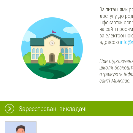
За питаннями р
доступу до ред
інфокартки осв
на сайті проси
за електронно
адресою
info@
При підключенн
школи безкошт
отримують інфо
сайті МійКлас.
Зареєстровані викладачі