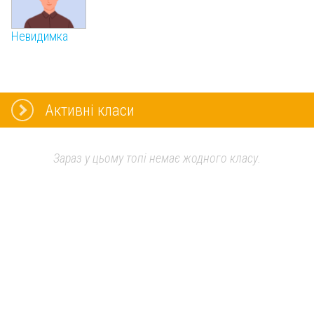
Невидимка
Активні класи
Зараз у цьому топі немає жодного класу.