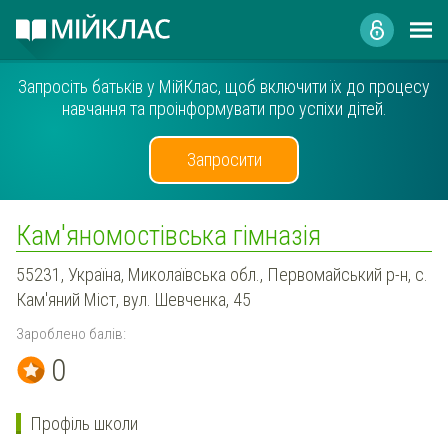
Запросіть батьків у МійКлас, щоб включити їх до процесу
навчання та проінформувати про успіхи дітей.
Запросити
Кам'яномостівська гімназія
55231, Україна, Миколаївська обл., Первомайський р-н, с.
Кам'яний Міст, вул. Шевченка, 45
Зароблено балів:
0
Профіль школи