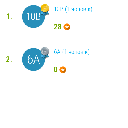
10В (1 чоловік)
10В
1.
28
6А (1 чоловік)
6А
2.
0