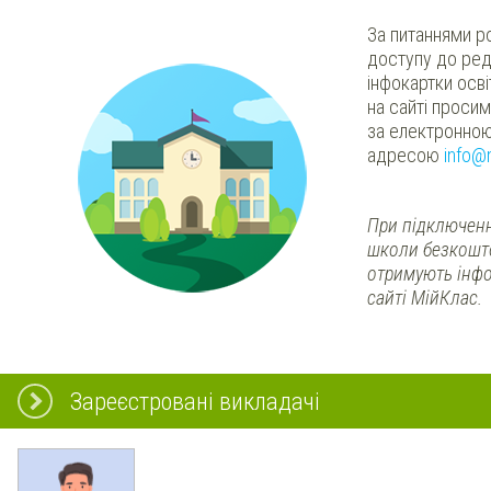
За питаннями р
доступу до ред
інфокартки осв
на сайті проси
за електронно
адресою
info@
При підключенн
школи безкошт
отримують інфо
сайті МійКлас.
Зареєстровані викладачі