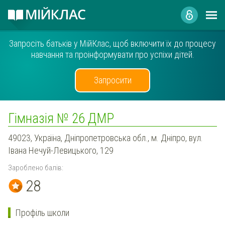
Запросіть батьків у МійКлас, щоб включити їх до процесу
навчання та проінформувати про успіхи дітей.
Запросити
Гімназія № 26 ДМР
49023, Україна, Дніпропетровська обл., м. Дніпро, вул.
Івана Нечуй-Левицького, 129
Зароблено балів:
28
Профіль школи