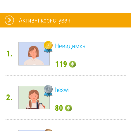
Активні користувачі
Невидимка
1.
119
heswi .
2.
80