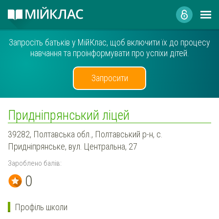
Запросіть батьків у МійКлас, щоб включити їх до процесу
навчання та проінформувати про успіхи дітей.
Запросити
Придніпрянський ліцей
39282, Полтавська обл., Полтавський р-н, с.
Придніпрянське, вул. Центральна, 27
Зароблено балів:
0
Профіль школи