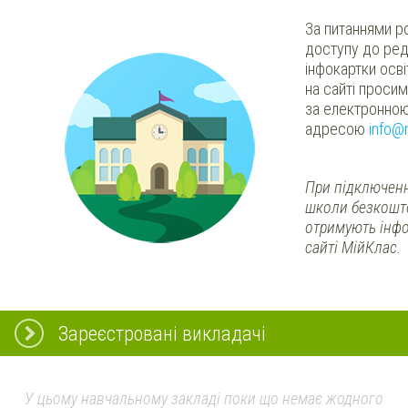
За питаннями р
доступу до ред
інфокартки осв
на сайті проси
за електронно
адресою
info@
При підключенн
школи безкошт
отримують інфо
сайті МійКлас.
Зареєстровані викладачі
У цьому навчальному закладі поки що немає жодного