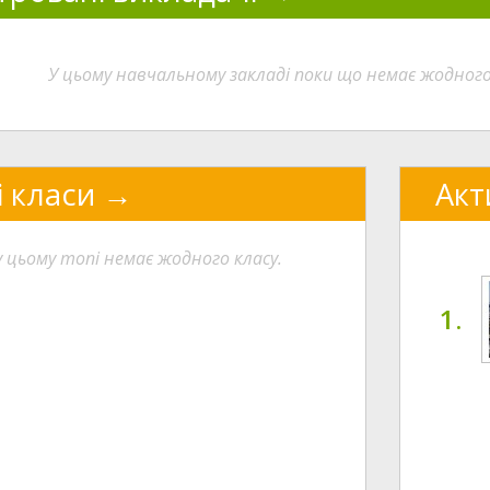
У цьому навчальному закладі поки що немає жодног
і класи
Акт
у цьому топі немає жодного класу.
1.