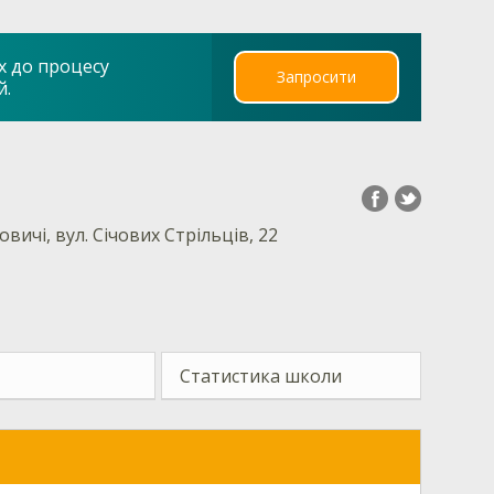
х до процесу
Запросити
й.
овичі, вул. Січових Стрільців, 22
Статистика школи