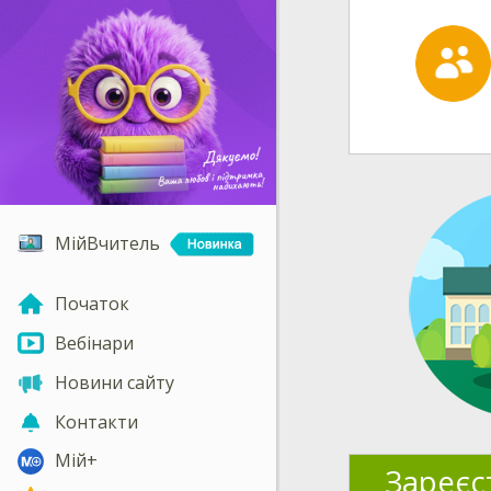
МійВчитель
Початок
Вебінари
Новини сайту
Контакти
Мій+
Зареєс