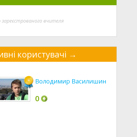
о зареєстрованого вчителя
ивні користувачі
Володимир Василишин
0