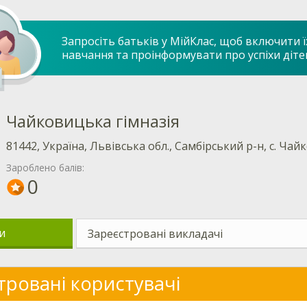
Запросіть батьків у МійКлас, щоб включити ї
навчання та проінформувати про успіхи діте
‎Чайковицька гімназія
81442, Україна, Львівська обл., Самбірський р-н, с. Чайк
Зароблено балів:
0
и
Зареєстровані викладачі
тровані користувачі