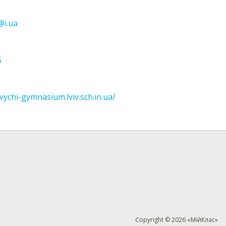
@i.ua
5
vychi-gymnasium.lviv.sch.in.ua/
Copyright © 2026 «МійКлас»