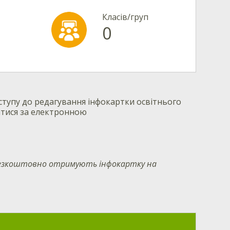
Класів/груп
0
тупу до редагування інфокартки освітнього
атися за електронною
 безкоштовно отримують інфокартку на