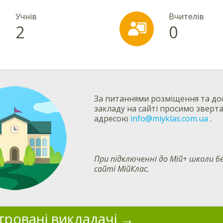
Учнів
Вчителів
2
0
За питаннями розміщення та дос
закладу на сайті просимо зверт
адресою
info@miyklas.com.ua
.
При підключенні до Мій+ школи
сайті МійКлас.
тровані викладачі