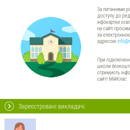
За питаннями р
доступу до ред
інфокартки осв
на сайті проси
за електронно
адресою
info@
При підключенн
школи безкошт
отримують інфо
сайті МійКлас.
Зареєстровані викладачі