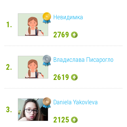
Невидимка
1.
2769
Владислава Писарогло
2.
2619
Daniela Yakovleva
3.
2125