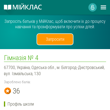
Запросіть батьків у МійКлас, щоб включити їх до процесу
навчання та проінформувати про успіхи дітей.
Запросити
Гімназія № 4
67700, Україна, Одеська обл., м. Білгород-Дністровський,
вул. Ізмаїльська, 130
Зароблено балів:
36
Профіль школи