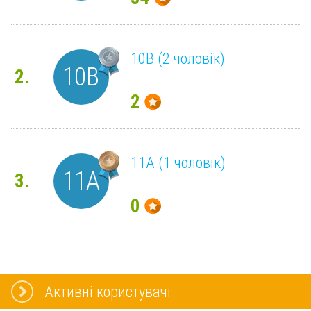
10В (2 чоловік)
10В
2.
2
11А (1 чоловік)
11А
3.
0
Активні користувачі