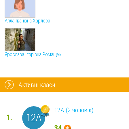
Aлла Іванівна Харлова
Ярослава Ігорівна Ромащук
Активні класи
12А (2 чоловік)
12А
1.
34