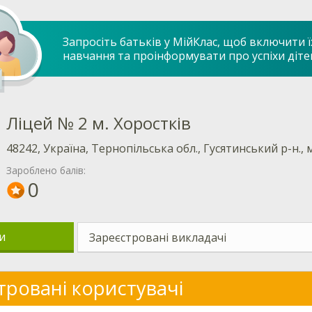
Запросіть батьків у МійКлас, щоб включити ї
навчання та проінформувати про успіхи діте
Ліцей № 2 м. Хоростків
48242, Україна, Тернопільська обл., Гусятинський р-н., м
Зароблено балів:
0
и
Зареєстровані викладачі
тровані користувачі