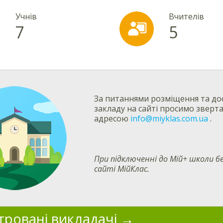
Учнів
Вчителів
7
5
За питаннями розміщення та дос
закладу на сайті просимо зверт
адресою
info@miyklas.com.ua
.
При підключенні до Мій+ школи
сайті МійКлас.
тровані викладачі