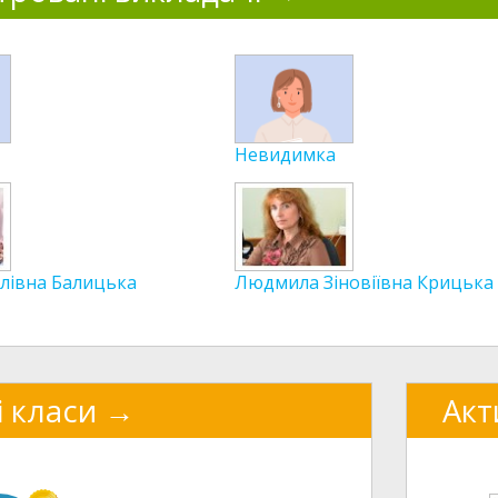
Невидимка
лівна Балицька
Людмила Зіновіївна Крицька
і класи
Акт