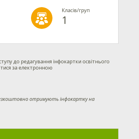
Класів/груп
1
тупу до редагування інфокартки освітнього
атися за електронною
 безкоштовно отримують інфокартку на