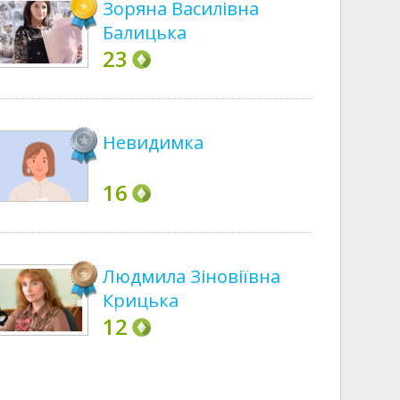
Зоряна Василівна
Балицька
23
Невидимка
16
Людмила Зіновіївна
Крицька
12