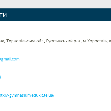
ти
на, Тернопільська обл., Гусятинський р-н., м. Хоростків, в
gmail.com
4
stkiv-gymnasium.edukit.te.ua/