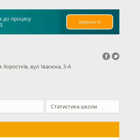
х до процесу
Запросити
й.
. Хоростків, вул. Івасюка, 3-А
Статистика школи