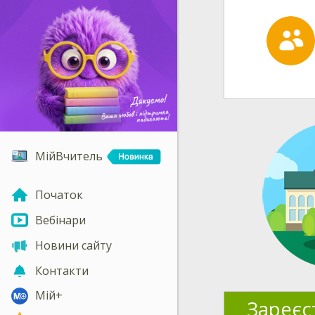
МійВчитель
Початок
Вебінари
Новини сайту
Контакти
Мій+
Зареєс