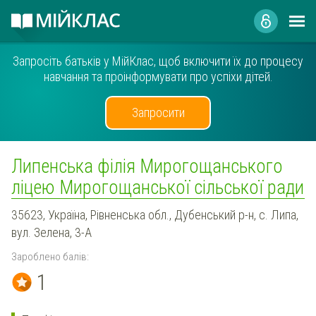
Запросіть батьків у МійКлас, щоб включити їх до процесу
навчання та проінформувати про успіхи дітей.
Запросити
Липенська філія Мирогощанського
ліцею Мирогощанської сільської ради
35623, Україна, Рівненська обл., Дубенський р-н, с. Липа,
вул. Зелена, 3-А
Зароблено балів:
1