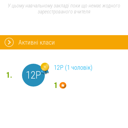
У цьому навчальному закладі поки що немає жодного
зареєстрованого вчителя
Активні класи
12Р (1 чоловік)
12Р
1.
1