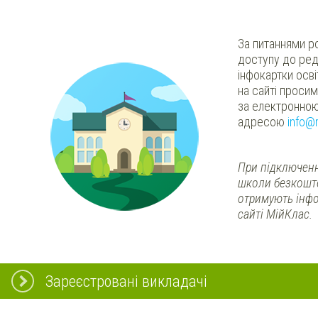
За питаннями р
доступу до ред
інфокартки осв
на сайті проси
за електронно
адресою
info@
При підключенн
школи безкошт
отримують інфо
сайті МійКлас.
Зареєстровані викладачі