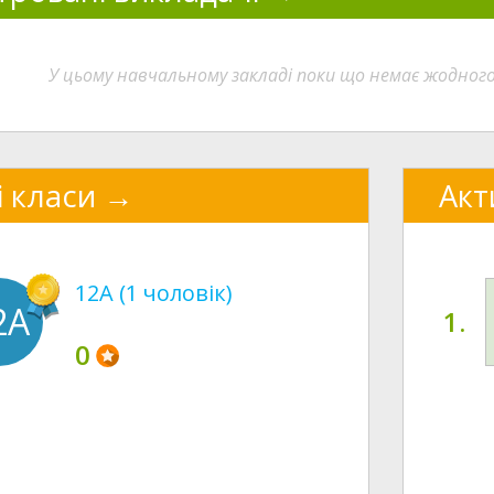
У цьому навчальному закладі поки що немає жодног
і класи
Акт
12A (1 чоловік)
2A
1.
0