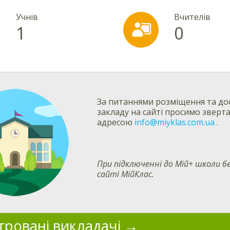
Учнів
Вчителів
1
0
За питаннями розміщення та дос
закладу на сайті просимо зверт
адресою
info@miyklas.com.ua
.
При підключенні до Мій+ школи
сайті МійКлас.
тровані викладачі