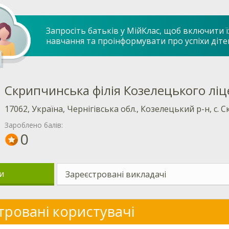
Запросіть батьків у МійКлас, щоб включити ї
навчання та проінформувати про успіхи діте
Скрипчинська філія Козелецького лі
17062, Україна, Чернігівська обл., Козелецький р-н, с. 
Зароблено балів:
0
и
Зареєстровані викладачі
тровані користувачі