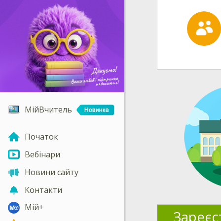
МійВчитель
Початок
Вебінари
Новини сайту
Контакти
Мій+
Зареєс