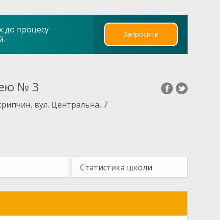
х до процесу
Запросити
й.
цею № 3
Скрипчин, вул. Центральна, 7
Статистика школи