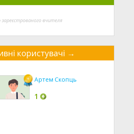
о зареєстрованого вчителя
ивні користувачі
Артем Скопць
1