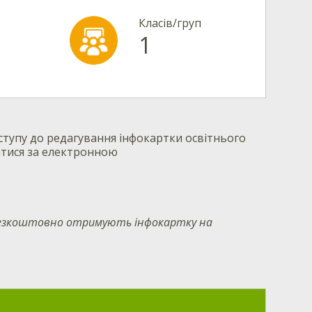
Класів/груп
1
тупу до редагування інфокартки освітнього
атися за електронною
 безкоштовно отримують інфокартку на