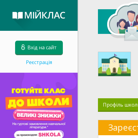
Вхід на сайт
Реєстрація
Профіль школ
Зареєс