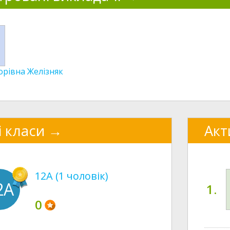
рівна Желізняк
і класи
Акт
12А (1 чоловік)
2А
1.
0