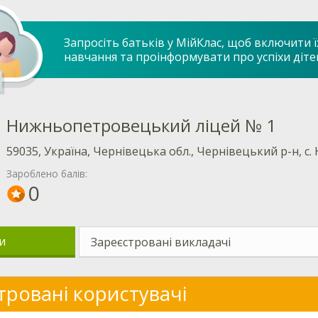
Запросіть батьків у МійКлас, щоб включити ї
навчання та проінформувати про успіхи діте
Нижньопетровецький ліцей № 1
59035, Україна, Чернівецька обл., Чернівецький р-н, с. 
Зароблено балів:
0
и
Зареєстровані викладачі
тровані користувачі