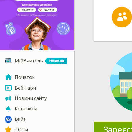
МійВчитель
Початок
Вебінари
Новини сайту
Контакти
Мій+
Зареєс
ТОПи