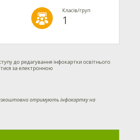
Класів/груп
1
тупу до редагування інфокартки освітнього
атися за електронною
 безкоштовно отримують інфокартку на