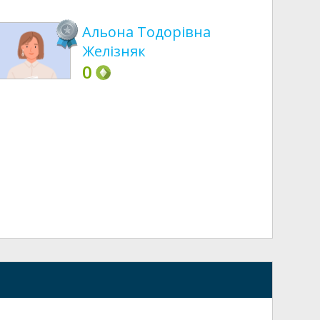
Альона Тодорівна
Желізняк
0