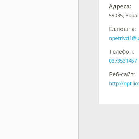
Адреса:
59035, Украї
Ел.пошта:
npetrivci1@u
Телефон:
0373531457
Веб-сайт:
http://npt.lic