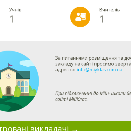
Учнів
Вчителів
1
1
За питаннями розміщення та дос
закладу на сайті просимо зверт
адресою
info@miyklas.com.ua
.
При підключенні до Мій+ школи
сайті МійКлас.
тровані викладачі