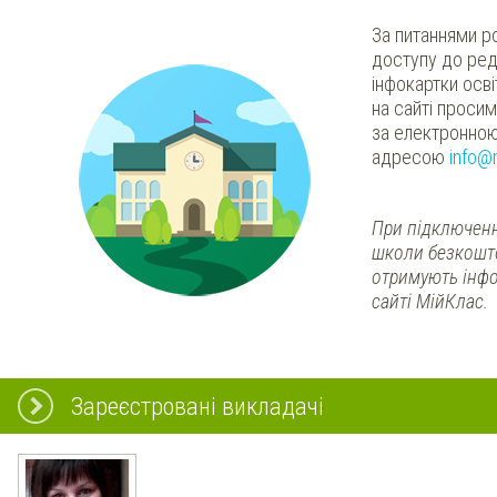
За питаннями р
доступу до ред
інфокартки осв
на сайті проси
за електронно
адресою
info@
При підключенн
школи безкошт
отримують інфо
сайті МійКлас.
Зареєстровані викладачі