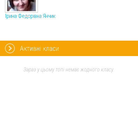
Ірина Федорівна Янчик
Активні класи
Зараз у цьому топі немає жодного класу.