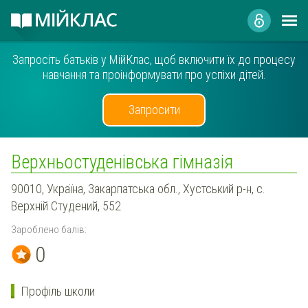
Запросіть батьків у МійКлас, щоб включити їх до процесу
навчання та проінформувати про успіхи дітей.
Запросити
Верхньостуденівська гімназія
90010, Україна, Закарпатська обл., Хустський р-н, с.
Верхній Студений, 552
Зароблено балів:
0
Профіль школи