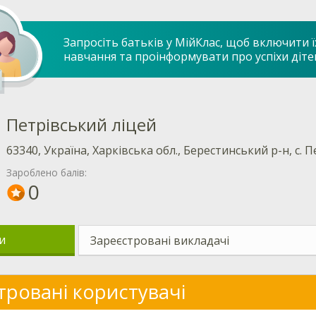
Запросіть батьків у МійКлас, щоб включити ї
навчання та проінформувати про успіхи діте
Петрівський ліцей
63340, Україна, Харківська обл., Берестинський р-н, с. П
Зароблено балів:
0
и
Зареєстровані викладачі
тровані користувачі