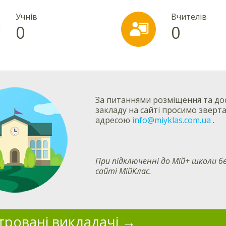
Учнів
Вчителів
0
0
За питаннями розміщення та дос
закладу на сайті просимо зверт
адресою
info@miyklas.com.ua
.
При підключенні до Мій+ школи
сайті МійКлас.
тровані викладачі