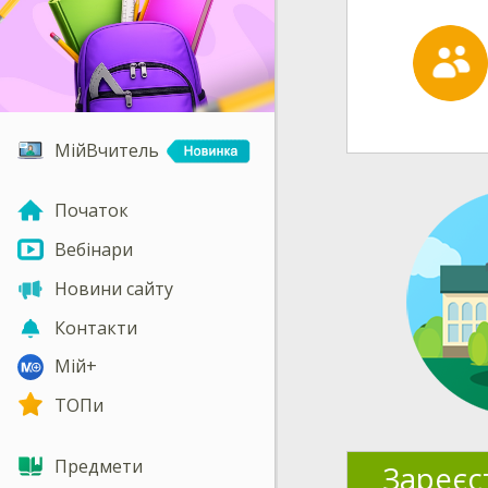
МійВчитель
Початок
Вебінари
Новини сайту
Контакти
Мій+
ТОПи
Предмети
Зареєс