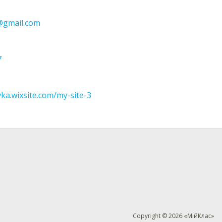
@gmail.com
7
vka.wixsite.com/my-site-3
Copyright © 2026 «МійКлас»