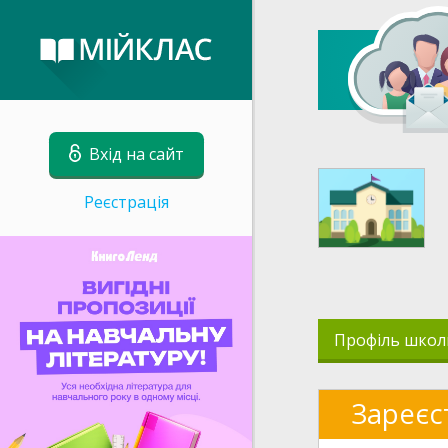
Вхід на сайт
Реєстрація
Профіль школ
Зареєс