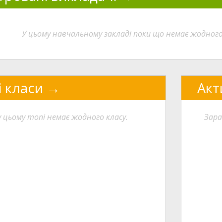
У цьому навчальному закладі поки що немає жодног
і класи
Акт
у цьому топі немає жодного класу.
Зара