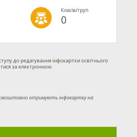
Класів/груп
0
тупу до редагування інфокартки освітнього
атися за електронною
 безкоштовно отримують інфокартку на