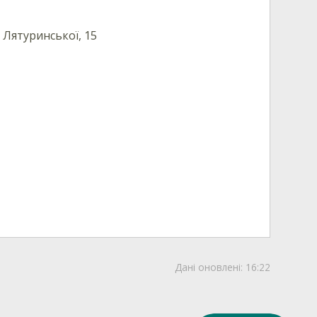
. Лятуринської, 15
Дані оновлені:
16:22