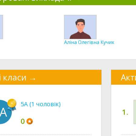
Аліна Олегівна Кучик
і класи
Акт
5А (1 чоловік)
А
1.
0