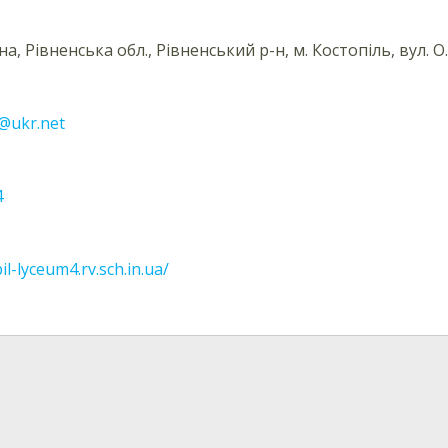
на, Рівненська обл., Рівненський р-н, м. Костопіль, вул. О
@ukr.net
4
il-lyceum4.rv.sch.in.ua/