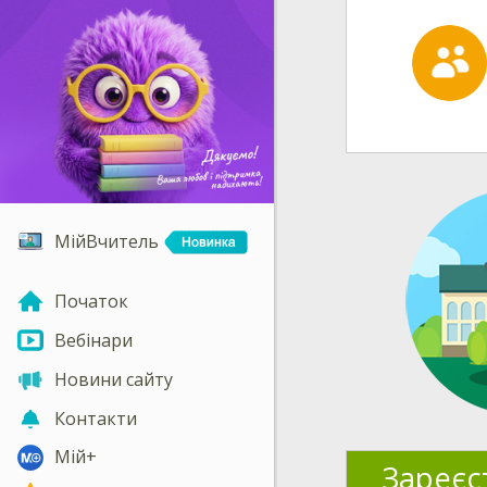
МійВчитель
Початок
Вебінари
Новини сайту
Контакти
Мій+
Зареєс