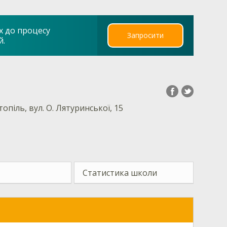
х до процесу
Запросити
й.
топіль, вул. О. Лятуринської, 15
Статистика школи