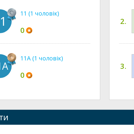
11 (1 чоловік)
1
2.
0
11А (1 чоловік)
1А
3.
0
ти