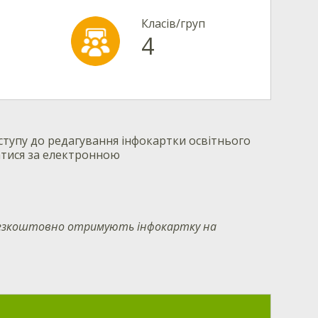
Класів/груп
4
тупу до редагування інфокартки освітнього
атися за електронною
 безкоштовно отримують інфокартку на