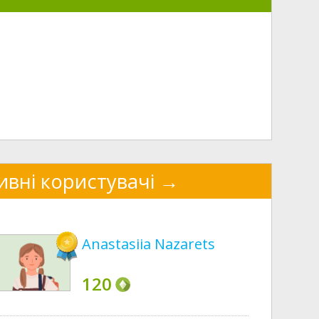
ивні користувачі
Anastasiia Nazarets
120