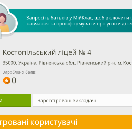
Запросіть батьків у МійКлас, щоб включити ї
навчання та проінформувати про успіхи діте
Костопільський ліцей № 4
35000, Україна, Рівненська обл., Рівненський р-н, м. Кос
Зароблено балів:
0
и
Зареєстровані викладачі
тровані користувачі