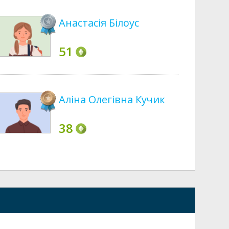
Анастасія Білоус
51
Аліна Олегівна Кучик
38