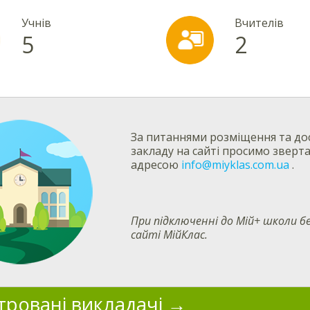
Учнів
Вчителів
5
2
За питаннями розміщення та дос
закладу на сайті просимо зверт
адресою
info@miyklas.com.ua
.
При підключенні до Мій+ школи
сайті МійКлас.
тровані викладачі