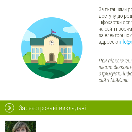
За питаннями р
доступу до ред
інфокартки осв
на сайті проси
за електронно
адресою
info@
При підключенн
школи безкошт
отримують інфо
сайті МійКлас.
Зареєстровані викладачі