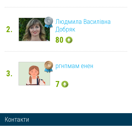
Людмила Василівна
2.
Добряк
80
ргнпмам енен
3.
7
Контакти