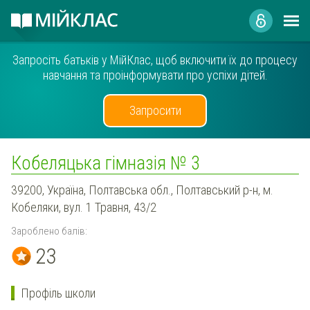
Запросіть батьків у МійКлас, щоб включити їх до процесу
навчання та проінформувати про успіхи дітей.
Запросити
Кобеляцька гімназія № 3
39200, Україна, Полтавська обл., Полтавський р-н, м.
Кобеляки, вул. 1 Травня, 43/2
Зароблено балів:
23
Профіль школи