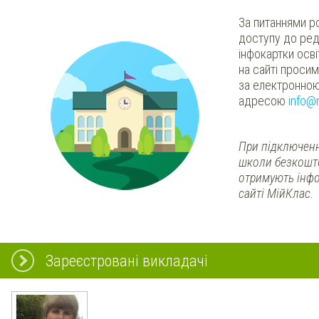
За питаннями р
доступу до ред
інфокартки осв
на сайті проси
за електронно
адресою
info@
При підключенн
школи безкошт
отримують інфо
сайті МійКлас.
Зареєстровані викладачі