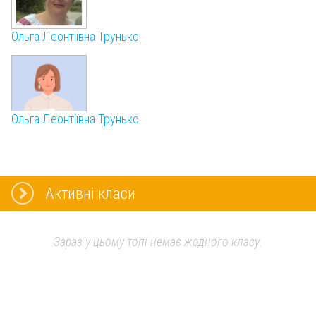
Ольга Леонтіївна Трунько
Ольга Леонтіївна Трунько
Активні класи
Зараз у цьому топі немає жодного класу.