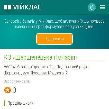
Запросіть батьків у МійКлас, щоб включити їх до процесу
навчання та проінформувати про успіхи дітей.
Запросити
КЗ «Шершенецька гімназія»‎
66034, Україна, Одеська обл., Подільський р-н, с.
Шершенці, вул. Ярослава Мудрого, 7
Зароблено балів:
0
Профіль школи