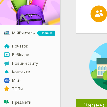
МійВчитель
Початок
Вебінари
Новини сайту
Контакти
Мій+
ТОПи
Предмети
Зареєс