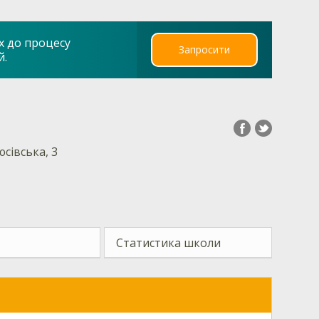
х до процесу
Запросити
й.
юсівська, 3
Статистика школи