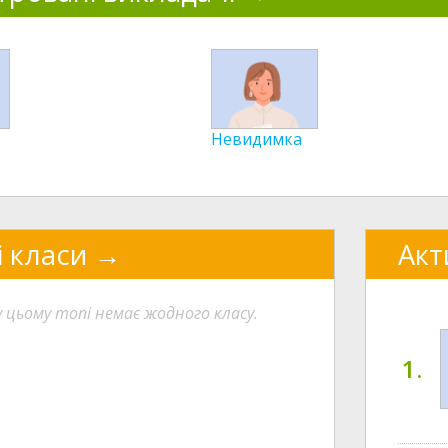
Невидимка
і класи
Акт
у цьому топі немає жодного класу.
1.