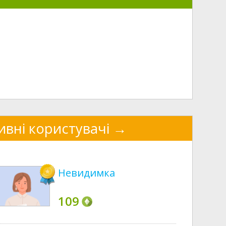
ивні користувачі
Невидимка
109