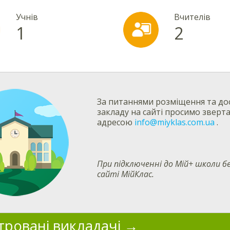
Учнів
Вчителів
1
2
За питаннями розміщення та дос
закладу на сайті просимо зверт
адресою
info@miyklas.com.ua
.
При підключенні до Мій+ школи
сайті МійКлас.
тровані викладачі