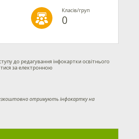
Класів/груп
0
тупу до редагування інфокартки освітнього
атися за електронною
 безкоштовно отримують інфокартку на