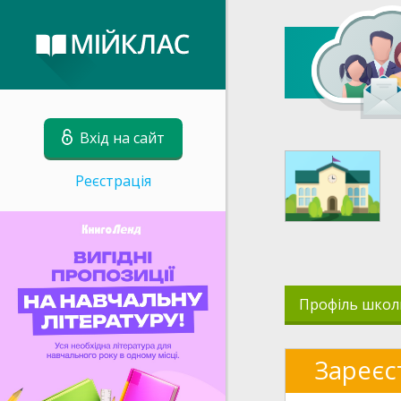
Вхід на сайт
Реєстрація
Профіль школ
Зареєс