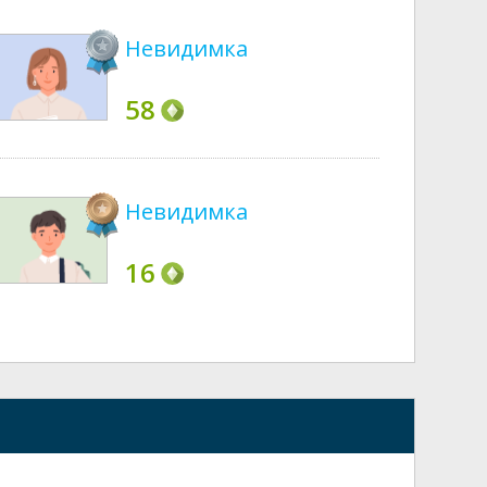
Невидимка
58
Невидимка
16