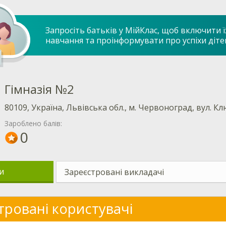
Запросіть батьків у МійКлас, щоб включити ї
навчання та проінформувати про успіхи діте
Гімназія №2
80109, Україна, Львівська обл., м. Червоноград, вул. Кл
Зароблено балів:
0
и
Зареєстровані викладачі
тровані користувачі