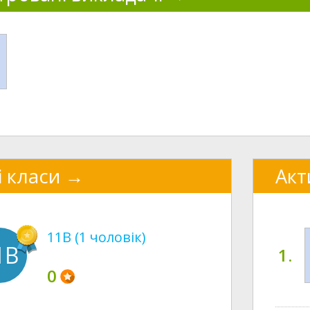
і класи
Акт
11В (1 чоловік)
1В
1.
0