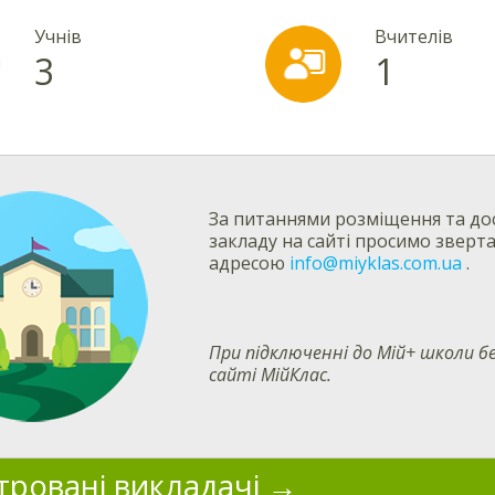
Учнів
Вчителів
3
1
За питаннями розміщення та дос
закладу на сайті просимо зверт
адресою
info@miyklas.com.ua
.
При підключенні до Мій+ школи
сайті МійКлас.
тровані викладачі