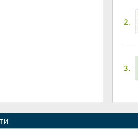
2.
3.
ти