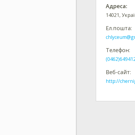
Адреса:
14021, Украї
Ел.пошта:
chlyceum@gm
Телефон:
(0462)64941
Веб-сайт:
http://cherni