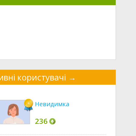
ивні користувачі
Невидимка
236