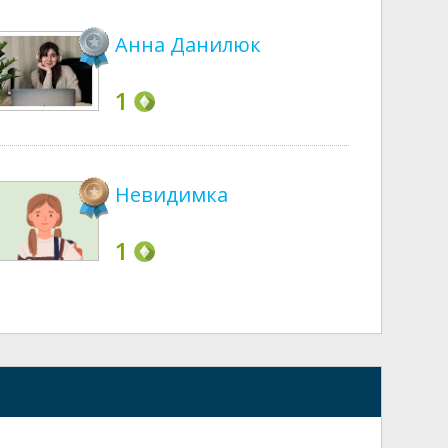
Анна Данилюк
1
Невидимка
1