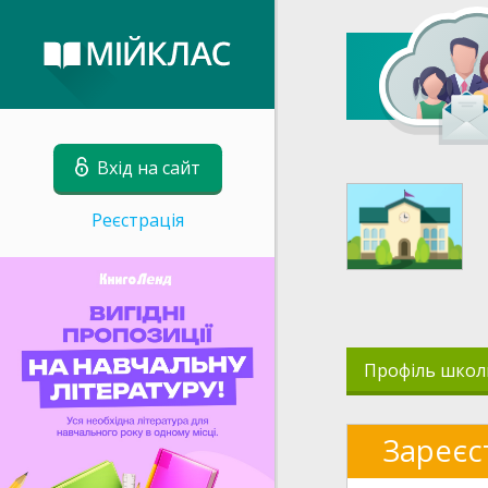
Вхід на сайт
Реєстрація
Профіль школ
Зареєс