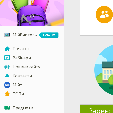
МійВчитель
Початок
Вебінари
Новини сайту
Контакти
Мій+
ТОПи
Предмети
Зареєс