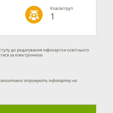
Класів/груп
1
тупу до редагування інфокартки освітнього
атися за електронною
 безкоштовно отримують інфокартку на