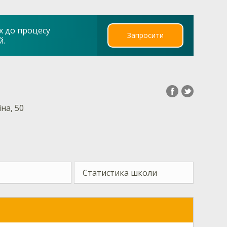
х до процесу
Запросити
й.
іна, 50
Статистика школи