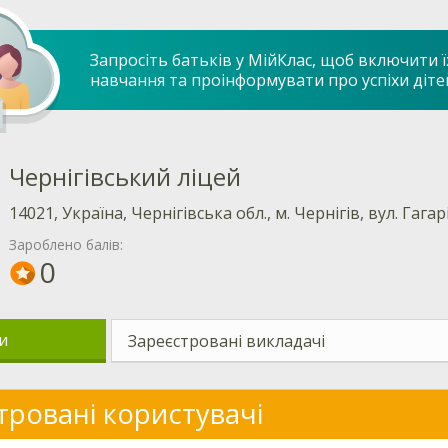
Запросіть батьків у МійКлас, щоб включити ї
навчання та проінформувати про успіхи діте
Чернігівський ліцей
14021, Україна, Чернігівська обл., м. Чернігів, вул. Гагар
Зароблено балів:
0
и
Зареєстровані викладачі
тровані користувачі