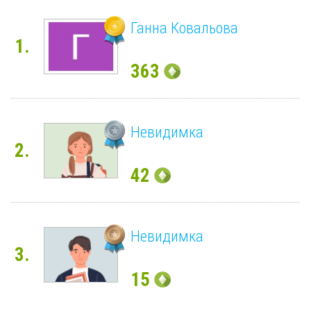
Ганна Ковальова
1.
363
Невидимка
2.
42
Невидимка
3.
15