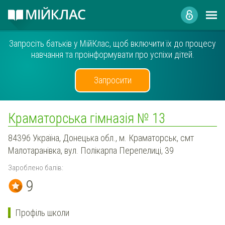
Запросіть батьків у МійКлас, щоб включити їх до процесу
навчання та проінформувати про успіхи дітей.
Запросити
Краматорська гімназія № 13
84396 Україна, Донецька обл., м. Краматорськ, смт
Малотаранівка, вул. Полікарпа Перепелиці, 39
Зароблено балів:
9
Профіль школи