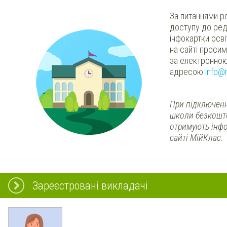
За питаннями р
доступу до ред
інфокартки осв
на сайті проси
за електронно
адресою
info@
При підключенн
школи безкошт
отримують інфо
сайті МійКлас.
Зареєстровані викладачі