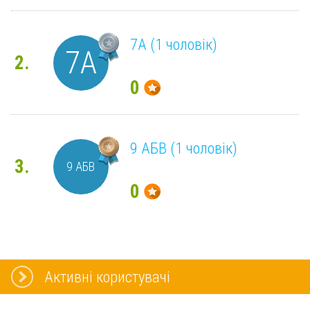
7А (1 чоловік)
7А
2.
0
9 АБВ (1 чоловік)
3.
9 АБВ
0
Активні користувачі