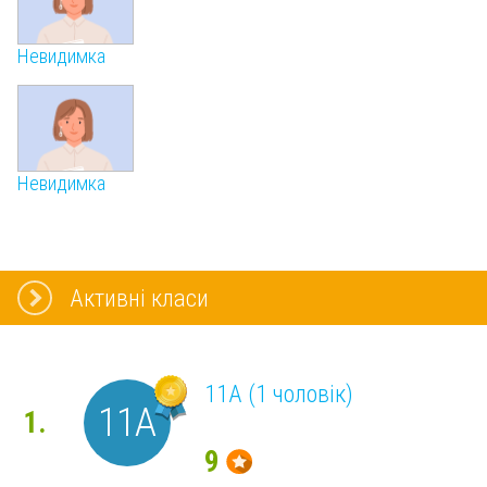
Невидимка
Невидимка
Активні класи
11А (1 чоловік)
11А
1.
9