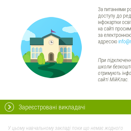
За питаннями р
доступу до ред
інфокартки осв
на сайті проси
за електронно
адресою
info@
При підключенн
школи безкошт
отримують інфо
сайті МійКлас.
Зареєстровані викладачі
У цьому навчальному закладі поки що немає жодного