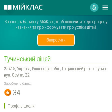
Запросіть батьків у МійКлас, щоб включити їх до процесу
навчання та проінформувати про успіхи дітей.
Запросити
Тучинський ліцей
35415, Україна, Рівненська обл., Гощанський р-н, с. Тучин,
вул. Освіти, 22
Зароблено балів:
34
Профіль школи