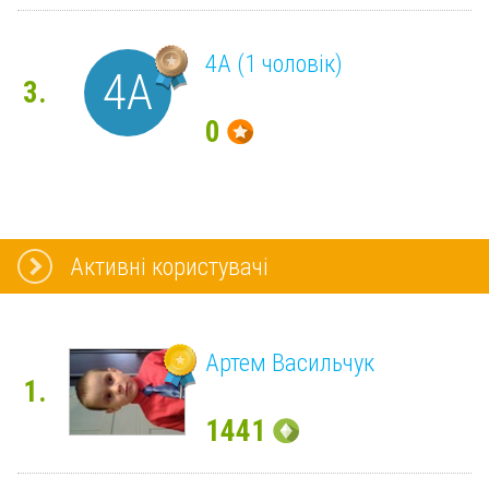
4А (1 чоловік)
4А
3.
0
Активні користувачі
Артем Васильчук
1.
1441