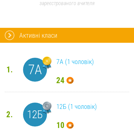
зареєстрованого вчителя
Активні класи
7А (1 чоловік)
7А
1.
24
12Б (1 чоловік)
12Б
2.
10