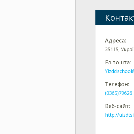
Контак
Адреса:
35115, Украї
Ел.пошта:
Yizdcischoo
Телефон:
(0365)79626
Веб-сайт:
http://uizdts