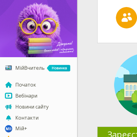
МійВчитель
Початок
Вебінари
Новини сайту
Контакти
Мій+
Зареєс