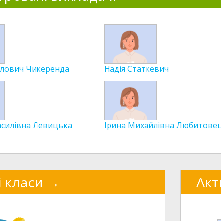
лович Чикеренда
Надія Статкевич
асилівна Левицька
Ірина Михайлівна Любитове
і класи
Акт