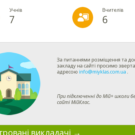
Учнів
Вчителів
7
6
За питаннями розміщення та дос
закладу на сайті просимо зверт
адресою
info@miyklas.com.ua
.
При підключенні до Мій+ школи
сайті МійКлас.
тровані викладачі