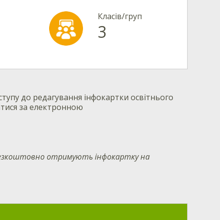
Класів/груп
3
тупу до редагування інфокартки освітнього
атися за електронною
 безкоштовно отримують інфокартку на