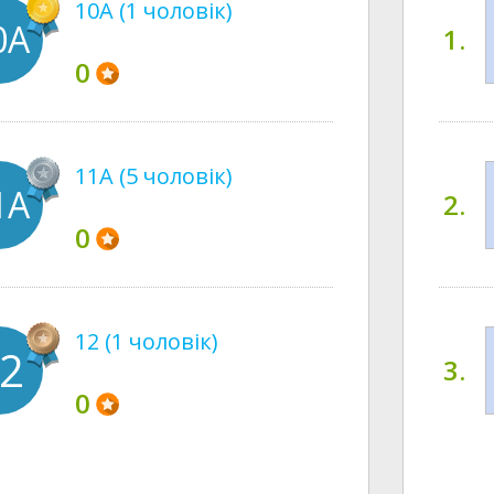
10А (1 чоловік)
0А
1.
0
11А (5 чоловік)
1А
2.
0
12 (1 чоловік)
2
3.
0