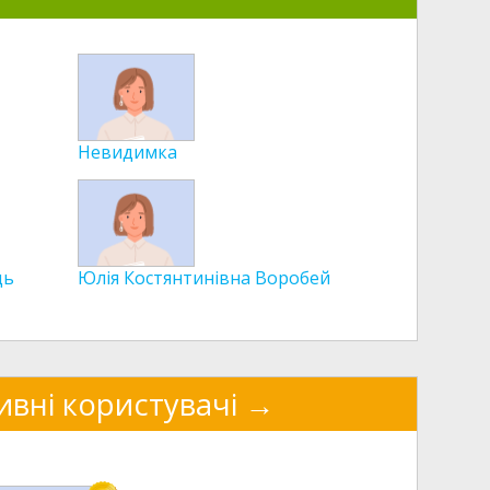
Невидимка
ць
Юлія Костянтинівна Воробей
ивні користувачі