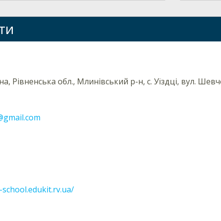
ти
на, Рівненська обл., Млинівський р-н, с. Уїздці, вул. Шевч
l@gmail.com
i-school.edukit.rv.ua/