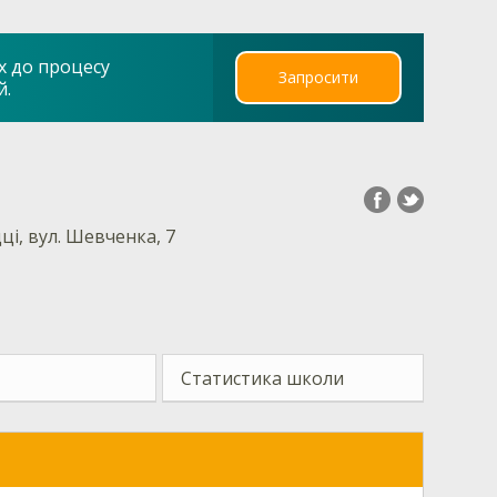
х до процесу
Запросити
й.
дці, вул. Шевченка, 7
Статистика школи