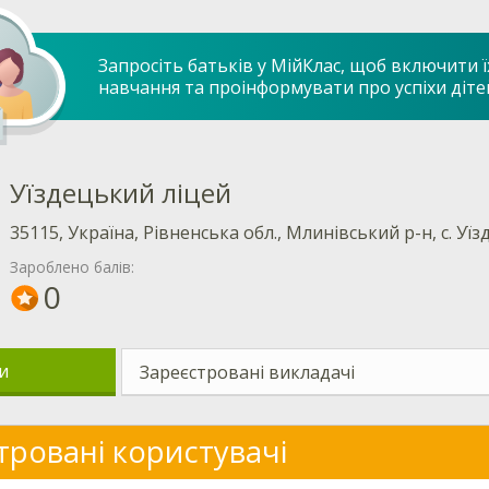
Запросіть батьків у МійКлас, щоб включити ї
навчання та проінформувати про успіхи діте
Уїздецький ліцей
35115, Україна, Рівненська обл., Млинівський р-н, с. Уїз
Зароблено балів:
0
и
Зареєстровані викладачі
тровані користувачі