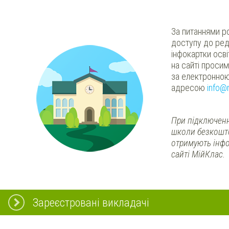
За питаннями р
доступу до ред
інфокартки осв
на сайті проси
за електронно
адресою
info@
При підключенн
школи безкошт
отримують інфо
сайті МійКлас.
Зареєстровані викладачі