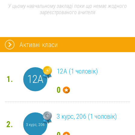
У цьому навчальному закладі поки що немає жодного
зареєстрованого вчителя
Активні класи
12А (1 чоловік)
12А
1.
0
3 курс, 206 (1 чоловік)
2.
3 курс, 206