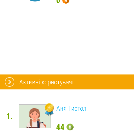
0
Активні користувачі
Аня Тистол
1.
44