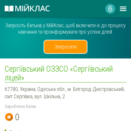
Запросіть батьків у МійКлас, щоб включити їх до процесу
навчання та проінформувати про успіхи дітей.
Запросити
Сергіївський ОЗЗСО «‎Сергіївський
ліцей»
67780, Україна, Одеська обл., м. Білгород-Дністровський,
смт Сергіївка, вул. Шкільна, 2
Зароблено балів:
0