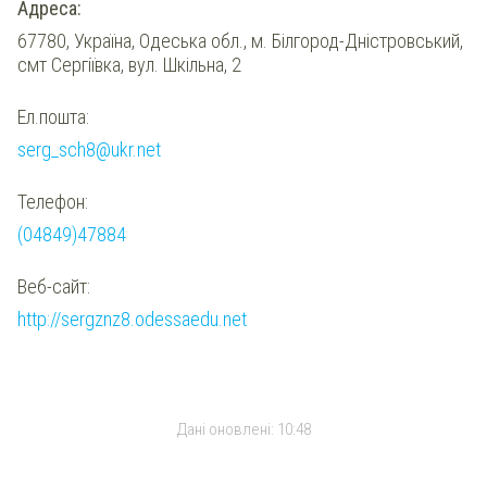
Адреса:
67780, Україна, Одеська обл., м. Білгород-Дністровський,
смт Сергіївка, вул. Шкільна, 2
Ел.пошта:
serg_sch8@ukr.net
Телефон:
(04849)47884
Веб-сайт:
http://sergznz8.odessaedu.net
Дані оновлені:
10:48