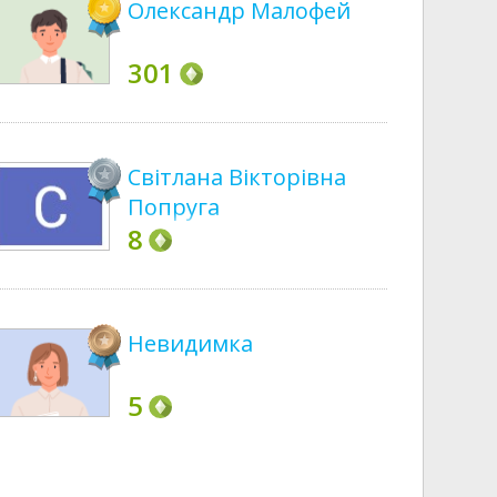
Олександр Малофей
301
Світлана Вікторівна
Попруга
8
Невидимка
5