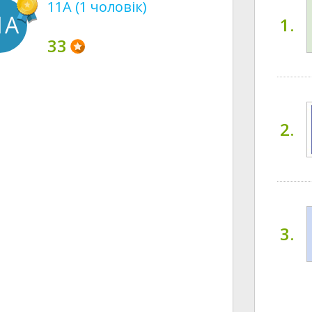
11A (1 чоловік)
1A
1.
33
2.
3.