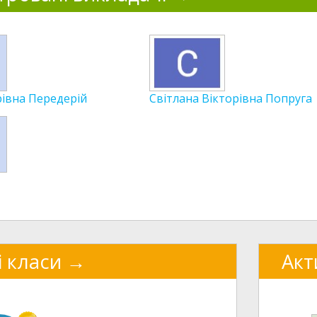
рівна Передерій
Світлана Вікторівна Попруга
і класи
Акт