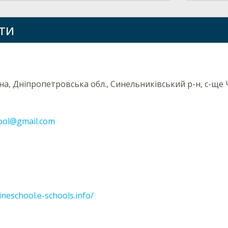
ти
їна, Дніпропетровська обл., Синельниківський р-н, с-ще Ч
hool@gmail.com
ineschool.e-schools.info/