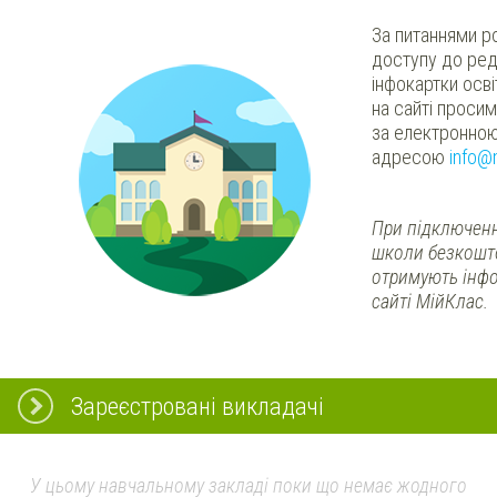
За питаннями р
доступу до ред
інфокартки осв
на сайті проси
за електронно
адресою
info@
При підключенн
школи безкошт
отримують інфо
сайті МійКлас.
Зареєстровані викладачі
У цьому навчальному закладі поки що немає жодного