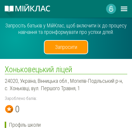
Запросіть батьків у МійКлас, щоб включити їх до процесу
навчання та проінформувати про успіхи дітей.
Запросити
Хоньковецький ліцей
24020, Україна, Вінницька обл., Могилів-Подільський р-н,
с. Хоньківці, вул. Першого Травня, 1
Зароблено балів:
0
Профіль школи