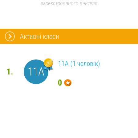
зареєстрованого вчителя
Активні класи
11А (1 чоловік)
11А
1.
0