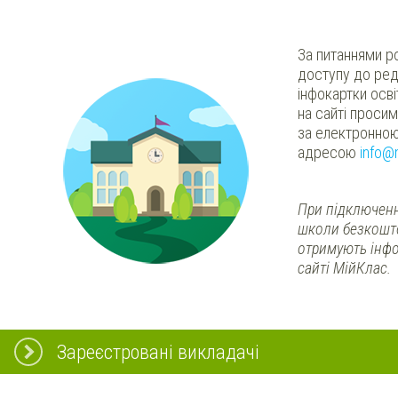
За питаннями р
доступу до ред
інфокартки осв
на сайті проси
за електронно
адресою
info@
При підключенн
школи безкошт
отримують інфо
сайті МійКлас.
Зареєстровані викладачі