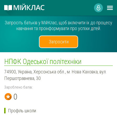
Запросіть батьків у МійКлас, щоб включити їх до процесу
навчання та проінформувати про успіхи дітей.
Запросити
НПФК Одеської політехніки
74900, Україна, Херсонська обл., м. Нова Каховка, вул.
Першотравнева, 30
Зароблено балів:
0
Профіль школи