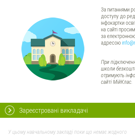
За питаннями р
доступу до ред
інфокартки осв
на сайті проси
за електронно
адресою
info@
При підключенн
школи безкошт
отримують інфо
сайті МійКлас.
Зареєстровані викладачі
У цьому навчальному закладі поки що немає жодного