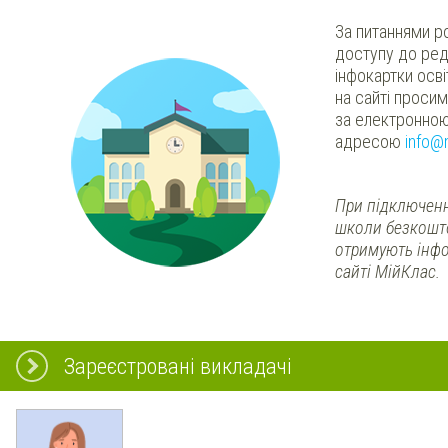
За питаннями р
доступу до ред
інфокартки осв
на сайті проси
за електронно
адресою
info@
При підключенн
школи безкошт
отримують інфо
сайті МійКлас.
Зареєстровані викладачі