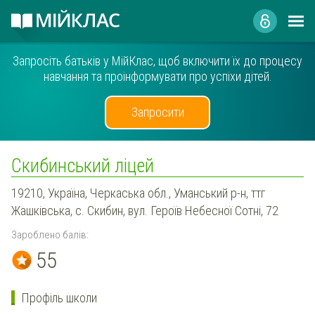
Запросіть батьків у МійКлас, щоб включити їх до процесу
навчання та проінформувати про успіхи дітей.
Запросити
Скибинський ліцей
19210, Україна, Черкаська обл., Уманський р-н, ттг
Жашківська, с. Скибин, вул. Героїв Небесної Сотні, 72
Зароблено балів:
55
Профіль школи