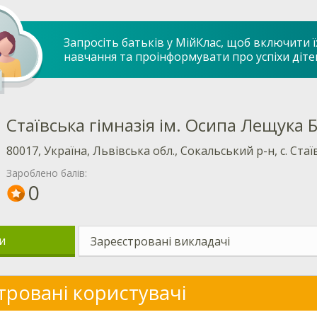
Запросіть батьків у МійКлас, щоб включити ї
навчання та проінформувати про успіхи діте
Стаївська гімназія ім. Осипа Лещука 
80017, Україна, Львівська обл., Сокальський р-н, с. Стаї
Зароблено балів:
0
и
Зареєстровані викладачі
тровані користувачі