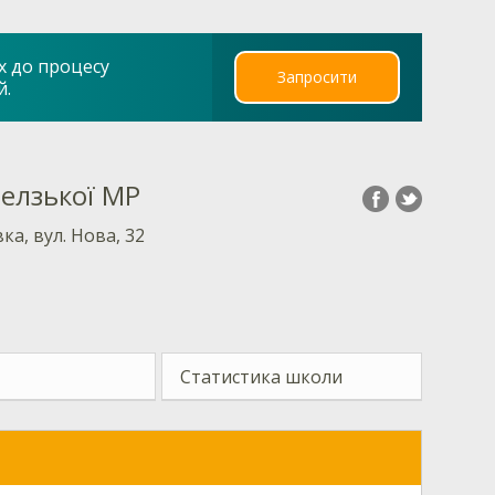
х до процесу
Запросити
й.
Белзької МР
вка, вул. Нова, 32
Статистика школи