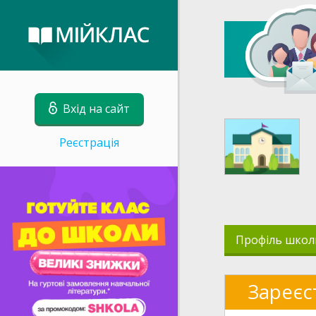
Вхід на сайт
Реєстрація
Профіль школ
Зареєс