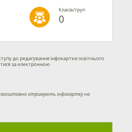
Класів/груп
0
тупу до редагування інфокартки освітнього
атися за електронною
 безкоштовно отримують інфокартку на