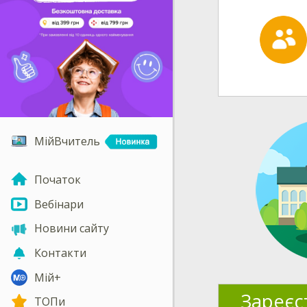
МійВчитель
Початок
Вебінари
Новини сайту
Контакти
Мій+
Зареєс
ТОПи