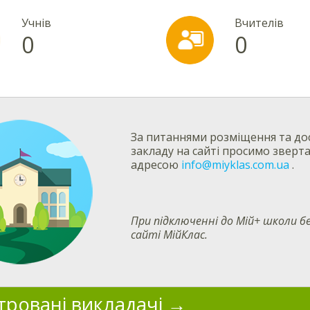
Учнів
Вчителів
0
0
За питаннями розміщення та дос
закладу на сайті просимо зверт
адресою
info@miyklas.com.ua
.
При підключенні до Мій+ школи
сайті МійКлас.
тровані викладачі