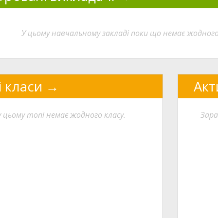
У цьому навчальному закладі поки що немає жодног
і класи
Акт
у цьому топі немає жодного класу.
Зара